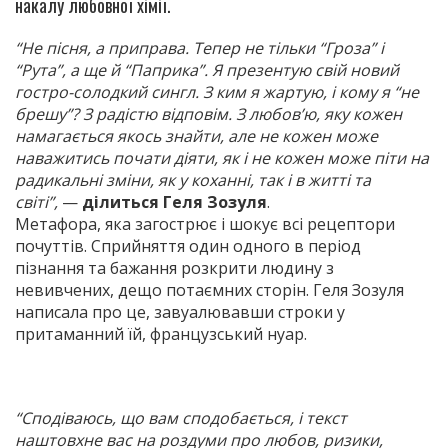
накалу любовної хімії.
“Не пісня, а приправа. Тепер не тільки “Гроза” і
“Рута”, а ще й “Паприка”. Я презентую свій новий
гостро-солодкий сингл. З ким я жартую, і кому я “не
брешу”? З радістю відповім. З любов’ю, яку кожен
намагається якось знайти, але не кожен може
наважитись почати діяти, як і не кожен може піти на
радикальні зміни, як у коханні, так і в житті та
світі”,
—
ділиться Геля Зозуля
.
Метафора, яка загострює і шокує всі рецептори
почуттів. Сприйняття один одного в період
пізнання та бажання розкрити людину з
невивчених, дещо потаємних сторін. Геля Зозуля
написала про це, завуалювавши строки у
притаманний їй, французський нуар.
“Сподіваюсь, що вам сподобається, і текст
наштовхне вас на роздуми про любов, ризики,